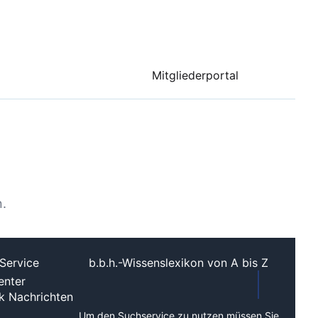
Mitgliederportal
.
Service
b.b.h.-Wissenslexikon von A bis Z
nter
ek
Nachrichten
Um den Suchservice zu nutzen müssen Sie